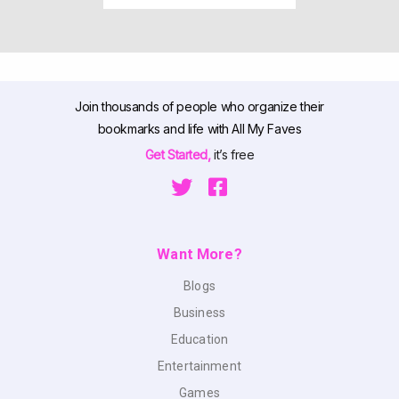
Join thousands of people who organize their
bookmarks and life with All My Faves
Get Started,
it’s free
Want More?
Blogs
Business
Education
Entertainment
Games