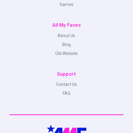
Games
All My Faves
About Us
Blog
Old Website
Support
Contact Us
FAQ