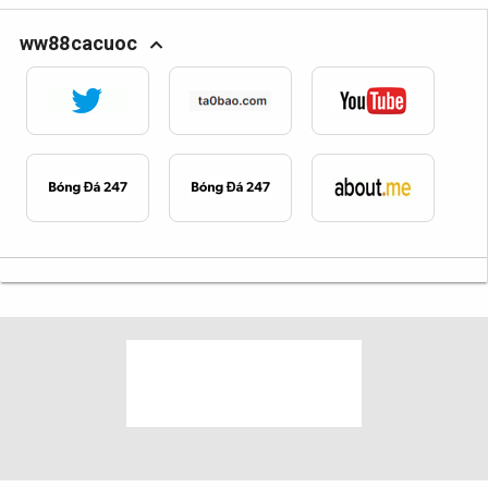
ww88cacuoc