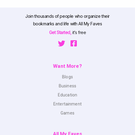
Join thousands of people who organize their
bookmarks and life with All My Faves
Get Started,
it’s free
Want More?
Blogs
Business
Education
Entertainment
Games
All My Faves