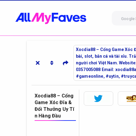
Google 
Xocdia88 – Cổng Game Xóc Đĩ
bài, slot, bắn cá và tài xỉu. 
người chơi Việt Nam. Website:
0357005088 Email: xocdia88
#gameonline, #uytin, #truyc
Xocdia88 – Cổng
Game Xóc Đĩa &
Đổi Thưởng Uy Tí
n Hàng Đầu