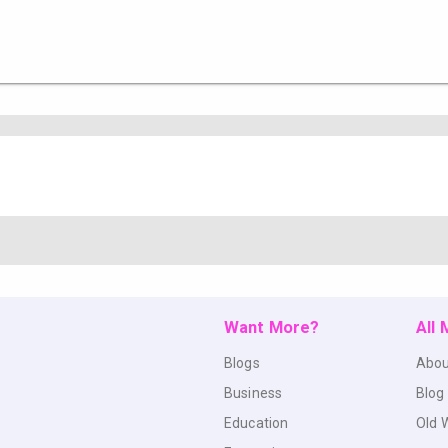
Want More?
All
Blogs
Abou
Business
Blog
Education
Old 