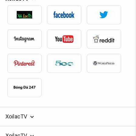
XoilacTV
XoilacTV