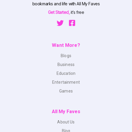
bookmarks and life with All My Faves
Get Started,
it’s free
Want More?
Blogs
Business
Education
Entertainment
Games
All My Faves
About Us
Blog