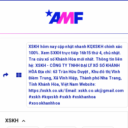
XSKH hôm nay cập nhật nhanh KQXSKH chính xác
100%. Xem SXKH trực tiếp 16h15 thứ 4, chủ nhật.
Tra cứu xổ số Khánh Hòa mới nhất. Thông tin liên
hệ: XSKH - CÔNG TY TNHH ĐẠI LÝ XỔ SỐ KHÁNH
HÒA Địa chỉ: 63 Trần Hữu Duyệt , Khu đô thị Vĩnh
Điềm Trung, Xã Vĩnh Hiệp, Thành phố Nha Trang,
Tỉnh Khánh Hòa, Việt Nam Website:
https://xskh.co.uk/ Email: xskh.co.uk@gmail.com
#xskh #kqxskh #sxkh #xskhanhoa
#xosokhanhhoa
XSKH