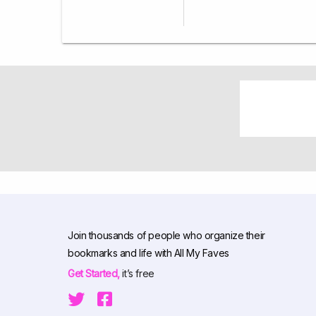
Join thousands of people who organize their
bookmarks and life with All My Faves
Get Started,
it’s free