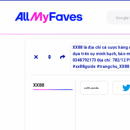
Google 
XX88 là địa chỉ cá cược hàng đ
dựa trên sự minh bạch, bảo mậ
0348792173 Địa chỉ: 782/12 
#xx88guide #trangchu_XX88 
XX88