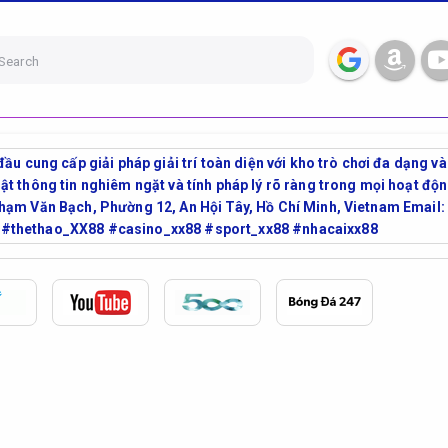
Search
ầu cung cấp giải pháp giải trí toàn diện với kho trò chơi đa dạng v
t thông tin nghiêm ngặt và tính pháp lý rõ ràng trong mọi hoạt độn
Phạm Văn Bạch, Phường 12, An Hội Tây, Hồ Chí Minh, Vietnam Ema
#thethao_XX88 #casino_xx88 #sport_xx88 #nhacaixx88