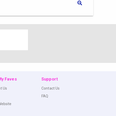
 My Faves
Support
t Us
Contact Us
FAQ
Website