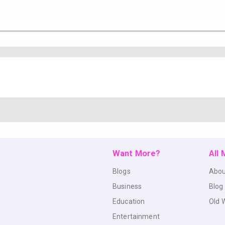
Want More?
All
Blogs
Abou
Business
Blog
Education
Old 
Entertainment