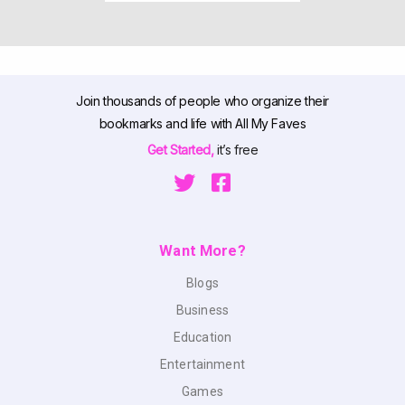
Join thousands of people who organize their
bookmarks and life with All My Faves
Get Started,
it’s free
Want More?
Blogs
Business
Education
Entertainment
Games