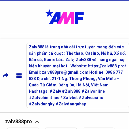
Zalv888 là trang nhà cái trực tuyến mang đến các
sản phẩm cá cược: Thể thao, Casino, Nổ hũ, Xổ số,
Bắn cá, Game bài.. Zalv, Zalv888 với hàng ngàn sự
kiện khuyến mại hot.. Website: https://zalv888.pro/
Email: zalv888pro@gmail.com Hotline: 0986 777
888 Địa chỉ: 21-1 Ng. Thông Phong, Văn Miếu –
Quốc Tử Giám, Đống Đa, Hà Nội, Việt Nam
Hashtags: #Zalv #Zalv888 #Zalvonline
#Zalvchinhthuc #Zalvbet #Zalvcasino
#Zalvdangky #Zalvdangnhap
zalv888pro